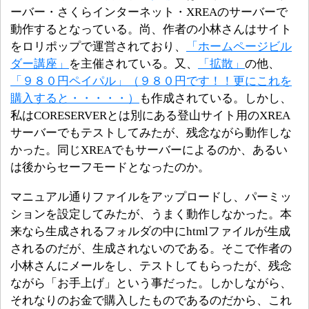
ーバー・さくらインターネット・XREAのサーバーで
動作するとなっている。尚、作者の小林さんはサイト
をロリポップで運営されており、
「ホームページビル
ダー講座」
を主催されている。又、
「拡散」
の他、
「９８０円ペイパル」（９８０円です！！更にこれを
購入すると・・・・・）
も作成されている。しかし、
私はCORESERVERとは別にある登山サイト用のXREA
サーバーでもテストしてみたが、残念ながら動作しな
かった。同じXREAでもサーバーによるのか、あるい
は後からセーフモードとなったのか。
マニュアル通りファイルをアップロードし、パーミッ
ションを設定してみたが、うまく動作しなかった。本
来なら生成されるフォルダの中にhtmlファイルが生成
されるのだが、生成されないのである。そこで作者の
小林さんにメールをし、テストしてもらったが、残念
ながら「お手上げ」という事だった。しかしながら、
それなりのお金で購入したものであるのだから、これ