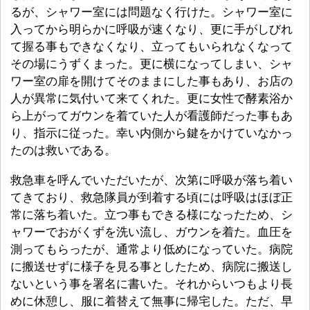
るが、シャワー室には問題なく行けた。シャワー室に
入ってから明らかに呼吸が速くなり、更に手がしびれ
て握る事もできなくなり、立ってもいられなくなって
その場にうずくまった。更に横になってしまい、シャ
ワー室の扉を開けてそのままにした事もあり、お店の
人が異常に気付いて来てくれた。更に女性で酵素浴か
ら上がってガウンを着ていた人が看護師だった事もあ
り、指示に従った。幸い内側から鍵をかけていなかっ
たのは救いである。
救急車を呼んでいただいたが、次第に呼吸が落ち着い
てきており、救急隊員が到着する頃には呼吸はほぼ正
常に落ち着いた。立つ事もできる様になったため、シ
ャワーでおがくずを洗い流し、ガウンを着た。血圧を
測ってもらったが、通常より低めになっていた。病院
に搬送せずに様子を見る事としたため、病院に搬送し
ないという事を署名に書いた。それからいつもより長
めに休憩し、服に着替えて無事に帰宅した。ただ、早