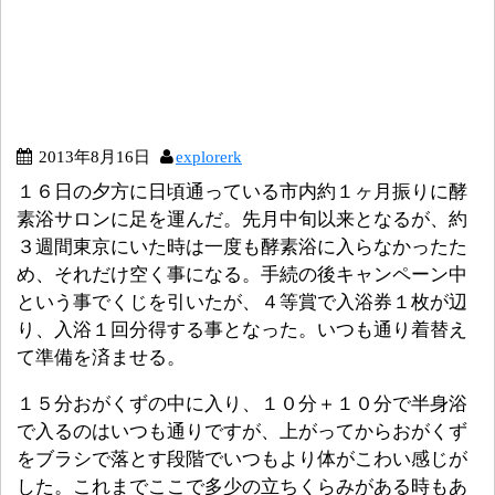
2013年8月16日
explorerk
１６日の夕方に日頃通っている市内約１ヶ月振りに酵
素浴サロンに足を運んだ。先月中旬以来となるが、約
３週間東京にいた時は一度も酵素浴に入らなかったた
め、それだけ空く事になる。手続の後キャンペーン中
という事でくじを引いたが、４等賞で入浴券１枚が辺
り、入浴１回分得する事となった。いつも通り着替え
て準備を済ませる。
１５分おがくずの中に入り、１０分＋１０分で半身浴
で入るのはいつも通りですが、上がってからおがくず
をブラシで落とす段階でいつもより体がこわい感じが
した。これまでここで多少の立ちくらみがある時もあ