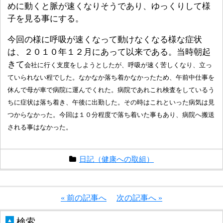
めに動くと脈が速くなりそうであり、ゆっくりして様
子を見る事にする。
今回の様に呼吸が速くなって動けなくなる様な症状
は、２０１０年１２月にあって以来である。当時朝起
きて
会社に行く
支度をしようとしたが、呼吸が速く苦しくなり、立っ
ていられない程でした。なかなか落ち着かなかったため、午前中仕事を
休んで母が車で病院に運んでくれた。病院であれこれ検査をしているう
ちに症状は落ち着き、午後に出勤した。その時はこれといった病気は見
つからなかった。
今回は１０分程度で落ち着いた事もあり、病院へ搬送
される事はなかった。
日記（健康への取組）
« 前の記事へ
次の記事へ »
検索
▲